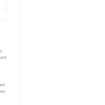
rs
utant
n
ant
 ses