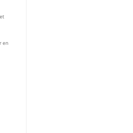
et
r en